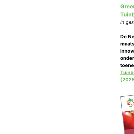
Green
Tuin
In ge
De Ne
maats
innov
onder
toene
Tuin
(202