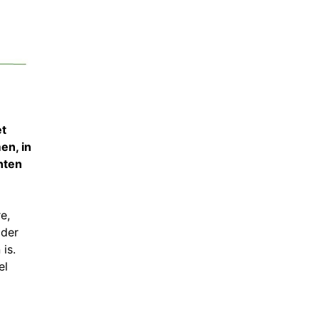
et
en, in
anten
e,
lder
is.
el