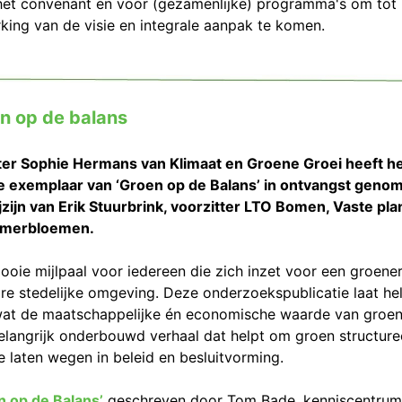
het convenant en voor (gezamenlijke) programma's om tot
rking van de visie en integrale aanpak te komen.
n op de balans
ter Sophie Hermans van Klimaat en Groene Groei heeft h
e exemplaar van ‘Groen op de Balans’ in ontvangst genom
ijzijn van Erik Stuurbrink, voorzitter LTO Bomen, Vaste pl
omerbloemen.
ooie mijlpaal voor iedereen die zich inzet voor een groener
are stedelijke omgeving. Deze onderzoekspublicatie laat he
wat de maatschappelijke én economische waarde van groen 
elangrijk onderbouwd verhaal dat helpt om groen structure
e laten wegen in beleid en besluitvorming.
n op de Balans’
geschreven door Tom Bade, kenniscentrum