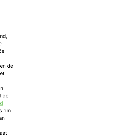
nd,
e
Ze
ien de
et
jn
l de
rd
ns om
an
aat