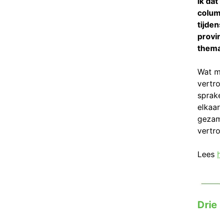
ik dat
colum
tijde
provi
thema
Wat mi
vertr
sprak
elkaar
gezam
vertr
Lees
Drie