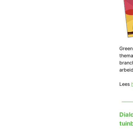
Green
thema
branc
arbei
Lees
Dial
tuin