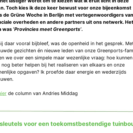
 het lastiger wordt om te kiezen wat ik eruit licht in deze
n. Toch kies ik deze keer bewust voor onze bijeenkomst
ns de Grüne Woche in Berlijn met vertegenwoordigers va
nciale overheden en andere partners uit ons netwerk. He
 was ‘
Provincies meet Greenports’
.
j daar vooral bijbleef, was de openheid in het gesprek. Me
ouwde gezichten én nieuwe leden van onze Greenports-fami
en we over een simpele maar wezenlijke vraag: hoe kunne
 nog beter helpen bij het realiseren van elkaars en onze
enlijke opgaven? Ik proefde daar energie en wederzijds
ouwen.
hier
de column van Andries Middag
 sleutels voor een toekomstbestendige tuinb