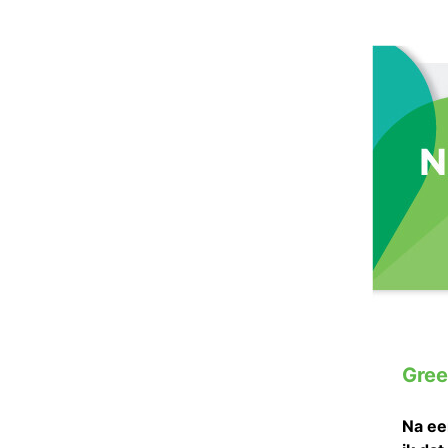
Gree
Na ee