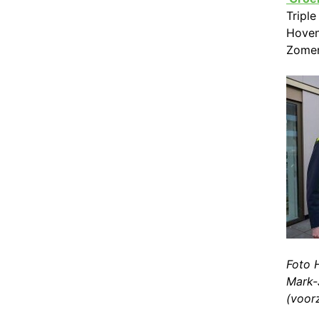
Triple
Hoven
Zomer
Foto H
Mark-
(voorz