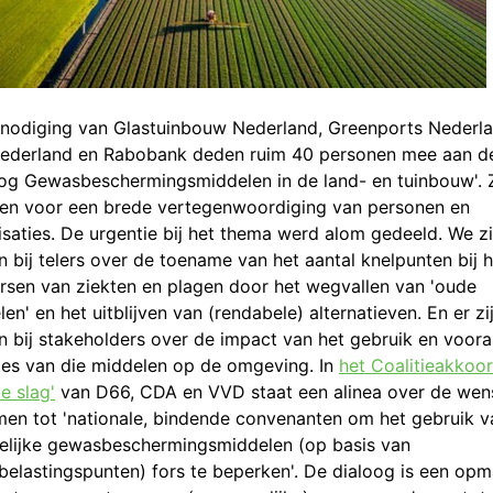
tnodiging van Glastuinbouw Nederland, Greenports Nederla
ederland en Rabobank deden ruim 40 personen mee aan d
oog Gewasbeschermingsmiddelen in de land- en tuinbouw'. 
en voor een brede vertegenwoordiging van personen en
isaties. De urgentie bij het thema werd alom gedeeld. We z
 bij telers over de toename van het aantal knelpunten bij h
rsen van ziekten en plagen door het wegvallen van 'oude
en' en het uitblijven van (rendabele) alternatieven. En er zi
n bij stakeholders over de impact van het gebruik en voora
ies van die middelen op de omgeving. In
het Coalitieakkoo
e slag'
van D66, CDA en VVD staat een alinea over de we
men tot 'nationale, bindende convenanten om het gebruik v
elijke gewasbeschermingsmiddelen (op basis van
ubelastingspunten) fors te beperken'. De dialoog is een opm