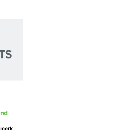
and
n merk