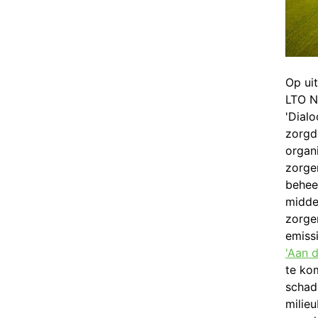
Op ui
LTO N
'Dial
zorgd
organ
zorgen
behee
middel
zorge
emiss
'Aan d
te ko
schad
milie