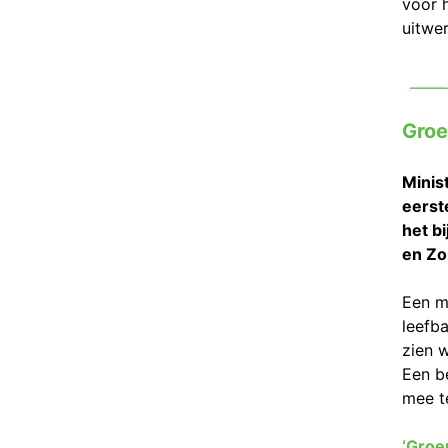
voor 
uitwe
Groe
Minis
eerst
het b
en Z
Een m
leefb
zien 
Een b
mee t
‘Groe