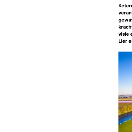
Keten
veran
gewas
krach
visie
Lier e